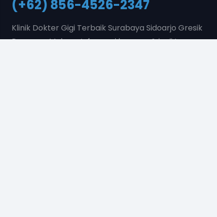
(+62) 856-4526-2347
Klinik Dokter Gigi Terbaik Surabaya Sidoarjo Gresik
Pasuruan Malang. Informasi layanan & janji temu
pasien hubungi nomor diatas.
Konsultasi & Pengaduan
(+62) 856-4526-2347
Foto-foto yang ditampilkan pada galeri ini hanya
bersifat dokumentasi hasil perawatan gigi di klinik
kami.
Hasil setiap perawatan dapat berbeda pada
masing-masing individu, tergantung pada kondisi
gigi, kesehatan mulut, serta faktor lainnya.