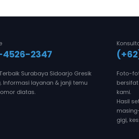
e
Konsult
-4526-2347
(+62
i Terbaik Surabaya Sidoarjo Gresik
Foto-fo
 Informasi layanan & janji temu
bersifat
omor diatas.
kami.
Hasil s
masing-
gigi, ke