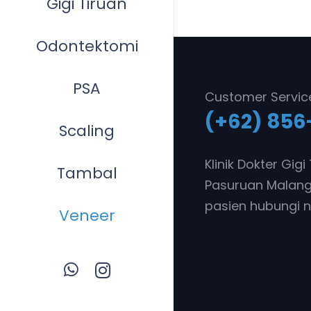
Gigi Tiruan
Odontektomi
PSA
Customer Servic
(+62) 856
Scaling
Klinik Dokter Gig
Tambal
Pasuruan Malang.
pasien hubungi n
Veneer