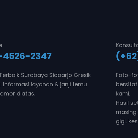
e
Konsult
-4526-2347
(+62
i Terbaik Surabaya Sidoarjo Gresik
Foto-fo
 Informasi layanan & janji temu
bersifat
omor diatas.
kami.
Hasil s
masing-
gigi, ke