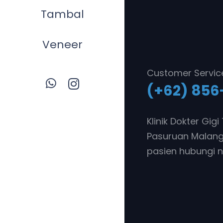
Tambal
Veneer
Customer Servic
(+62) 856
Klinik Dokter Gig
Pasuruan Malang.
pasien hubungi n