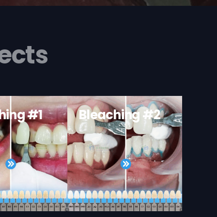
ects
hing #1
Bleaching #2