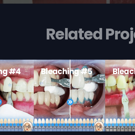
Related Proj
ng #4
Bleaching #5
Bleac