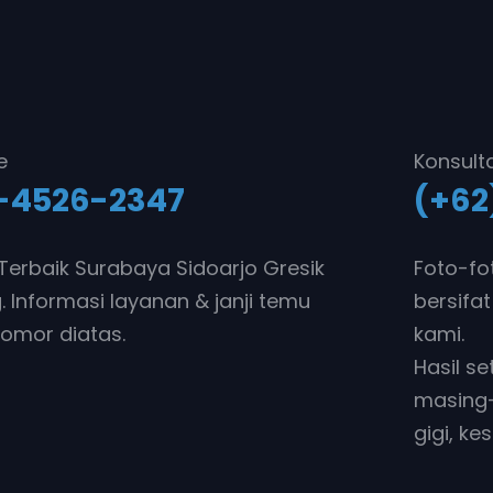
e
Konsult
-4526-2347
(+62
i Terbaik Surabaya Sidoarjo Gresik
Foto-fo
 Informasi layanan & janji temu
bersifat
omor diatas.
kami.
Hasil s
masing-
gigi, ke