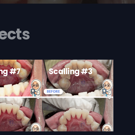
ects
ing #7
Scalling #3