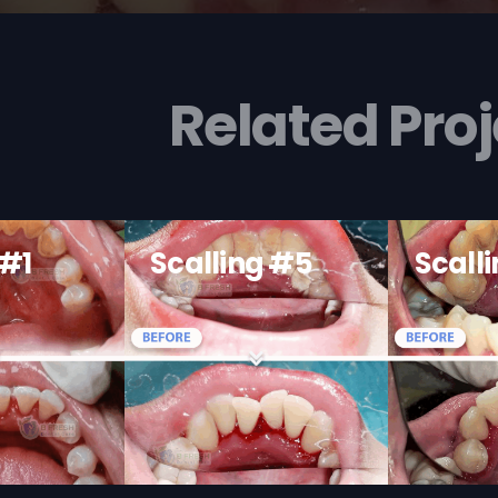
Related Proj
 #1
Scalling #5
Scall