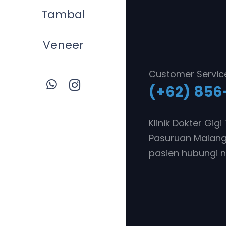
Tambal
Veneer
Customer Servic
(+62) 856
Klinik Dokter Gig
Pasuruan Malang.
pasien hubungi n